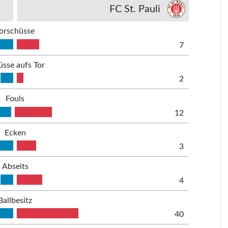
FC St. Pauli
orschüsse
7
üsse aufs Tor
2
Fouls
12
Ecken
3
Abseits
4
Ballbesitz
40