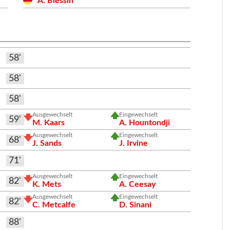
A. Blessin
58'
58'
58'
Ausgewechselt
Eingewechselt
59'
M. Kaars
A. Hountondji
Ausgewechselt
Eingewechselt
68'
J. Sands
J. Irvine
71'
Ausgewechselt
Eingewechselt
82'
K. Mets
A. Ceesay
Ausgewechselt
Eingewechselt
82'
C. Metcalfe
D. Sinani
88'