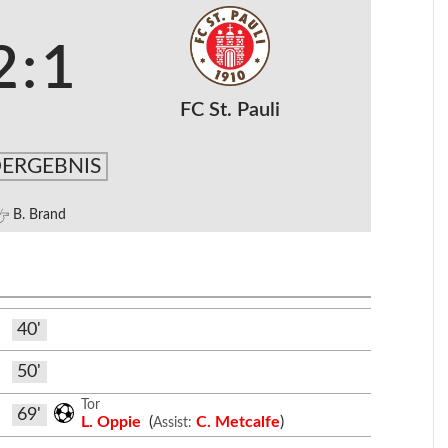
2
:
1
FC St. Pauli
ERGEBNIS
B. Brand
40'
50'
Tor
69'
L. Oppie
(
C. Metcalfe
)
Assist: