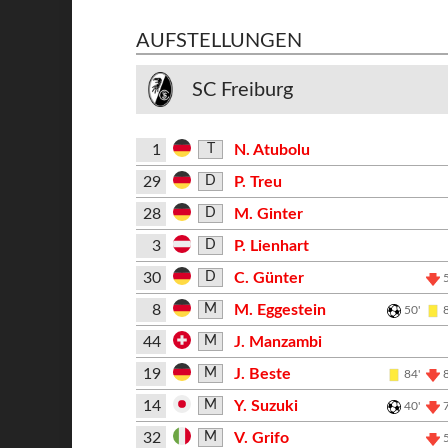
AUFSTELLUNGEN
SC Freiburg
1
N. Atubolu
T
29
P. Treu
D
28
M. Ginter
D
3
P. Lienhart
D
30
C. Günter
D
8
M. Eggestein
M
50'
44
J. Manzambi
M
19
J. Beste
M
84'
14
Y. Suzuki
M
40'
32
V. Grifo
M