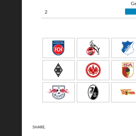
Ge
2
SHARE.