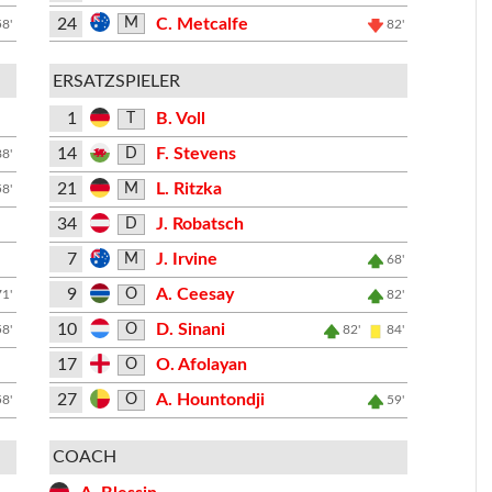
24
C. Metcalfe
M
58'
82'
ERSATZSPIELER
1
B. Voll
T
14
F. Stevens
D
88'
21
L. Ritzka
M
58'
34
J. Robatsch
D
7
J. Irvine
M
68'
9
A. Ceesay
O
71'
82'
10
D. Sinani
O
58'
82'
84'
17
O. Afolayan
O
27
A. Hountondji
O
58'
59'
COACH