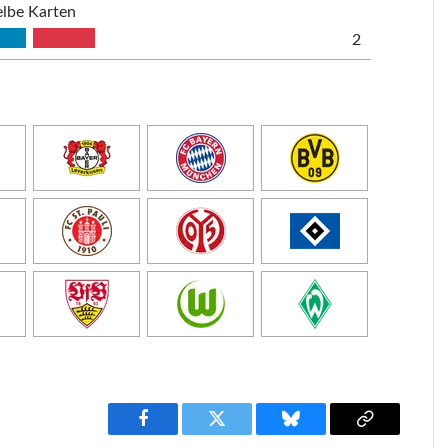
lbe Karten
2
Facebook
Twitter
Bluesky
Copy