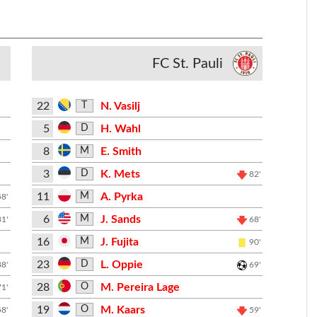
FC St. Pauli
22
N. Vasilj
T
5
H. Wahl
D
8
E. Smith
M
3
K. Mets
D
82'
11
A. Pyrka
M
58'
6
J. Sands
M
81'
68'
16
J. Fujita
M
90'
23
L. Oppie
D
88'
69'
28
M. Pereira Lage
O
71'
19
M. Kaars
O
58'
59'