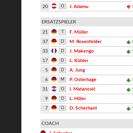
20
J. Adamu
O
ERSATZSPIELER
21
F. Müller
T
37
M. Rosenfelder
D
33
J. Makengo
D
17
L. Kübler
D
5
A. Jung
D
6
P. Osterhage
M
31
I. Matanović
O
9
L. Höler
O
7
D. Scherhant
O
COACH