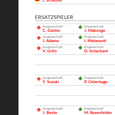
J. Schuster
ERSATZSPIELER
Ausgewechselt
Eingewechselt
C. Günter
J. Makengo
Ausgewechselt
Eingewechselt
J. Adamu
I. Matanović
Ausgewechselt
Eingewechselt
V. Grifo
D. Scherhant
Ausgewechselt
Eingewechselt
Y. Suzuki
P. Osterhage
Ausgewechselt
Eingewechselt
J. Beste
M. Rosenfelder