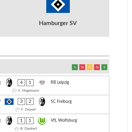
Hamburger SV
S
N
U
N
S
4
1
g
RB Leipzig
S. Stegemann
3
2
V
SC Freiburg
F. Zwayer
1
1
g
VfL Wolfsburg
B. Dankert