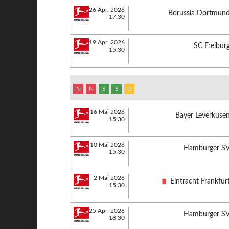
26 Apr. 2026
Borussia Dortmun
17:30
19 Apr. 2026
SC Freibur
15:30
N
N
S
S
U
16 Mai 2026
Bayer Leverkuse
15:30
10 Mai 2026
Hamburger S
15:30
2 Mai 2026
Eintracht Frankfur
15:30
25 Apr. 2026
Hamburger S
18:30