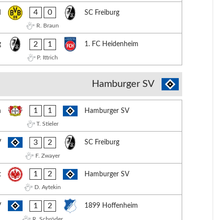
4
0
d
SC Freiburg
R. Braun
2
1
g
1. FC Heidenheim
P. Ittrich
Hamburger SV
1
1
n
Hamburger SV
T. Stieler
3
2
V
SC Freiburg
F. Zwayer
1
2
t
Hamburger SV
D. Aytekin
1
2
V
1899 Hoffenheim
R. Schröder