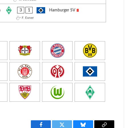
3
1
n
Hamburger SV
F. Exner