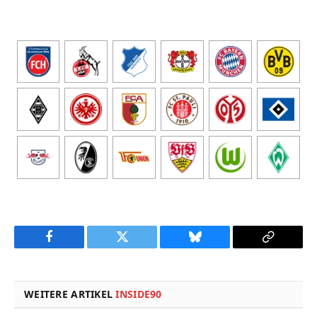
Facebook
Twitter
Bluesky
Copy
Link
WEITERE ARTIKEL
INSIDE90