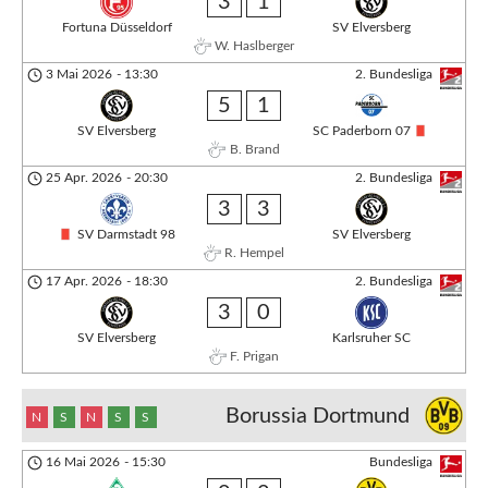
3
1
Fortuna Düsseldorf
SV Elversberg
W. Haslberger
3 Mai 2026
-
13:30
2. Bundesliga
5
1
SV Elversberg
SC Paderborn 07
B. Brand
25 Apr. 2026
-
20:30
2. Bundesliga
3
3
SV Darmstadt 98
SV Elversberg
R. Hempel
17 Apr. 2026
-
18:30
2. Bundesliga
3
0
SV Elversberg
Karlsruher SC
F. Prigan
Borussia Dortmund
N
S
N
S
S
16 Mai 2026
-
15:30
Bundesliga