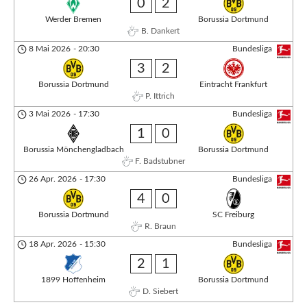
0
2
Werder Bremen
Borussia Dortmund
B. Dankert
8 Mai 2026
-
20:30
Bundesliga
3
2
Borussia Dortmund
Eintracht Frankfurt
P. Ittrich
3 Mai 2026
-
17:30
Bundesliga
1
0
Borussia Mönchengladbach
Borussia Dortmund
F. Badstubner
26 Apr. 2026
-
17:30
Bundesliga
4
0
Borussia Dortmund
SC Freiburg
R. Braun
18 Apr. 2026
-
15:30
Bundesliga
2
1
1899 Hoffenheim
Borussia Dortmund
D. Siebert