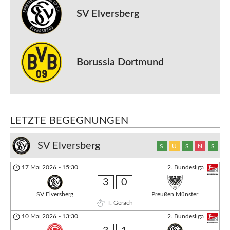
SV Elversberg
Borussia Dortmund
LETZTE BEGEGNUNGEN
SV Elversberg
S
U
S
N
S
17 Mai 2026
-
15:30
2. Bundesliga
3
0
SV Elversberg
Preußen Münster
T. Gerach
10 Mai 2026
-
13:30
2. Bundesliga