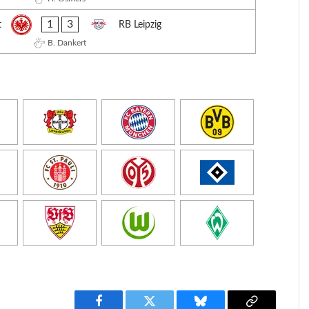
1
3
t
RB Leipzig
B. Dankert