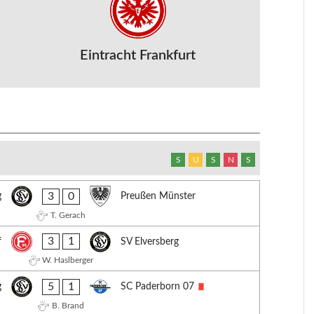
Eintracht Frankfurt
S
U
S
N
S
3
0
g
Preußen Münster
T. Gerach
3
1
f
SV Elversberg
W. Haslberger
5
1
g
SC Paderborn 07
B. Brand