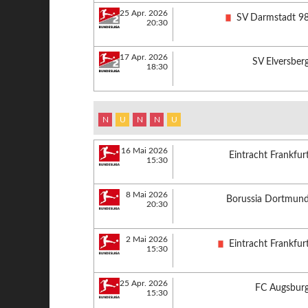
25 Apr. 2026
SV Darmstadt 9
20:30
17 Apr. 2026
SV Elversber
18:30
N
U
N
N
U
16 Mai 2026
Eintracht Frankfur
15:30
8 Mai 2026
Borussia Dortmun
20:30
2 Mai 2026
Eintracht Frankfur
15:30
25 Apr. 2026
FC Augsbur
15:30