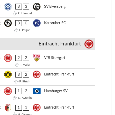
3
3
8
SV Elversberg
R. Hempel
3
0
g
Karlsruher SC
F. Prigan
Eintracht Frankfurt
2
2
t
VfB Stuttgart
T. Welz
3
2
d
Eintracht Frankfurt
P. Ittrich
1
2
t
Hamburger SV
D. Aytekin
1
1
g
Eintracht Frankfurt
H. Osmers