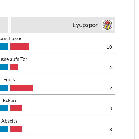
Eyüpspor
orschüsse
10
üsse aufs Tor
4
Fouls
12
Ecken
3
Abseits
3