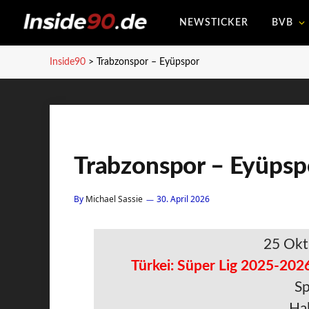
NEWSTICKER
BVB
Inside90
>
Trabzonspor – Eyüpspor
Trabzonspor – Eyüpsp
By
Michael Sassie
30. April 2026
25 Okt
Türkei: Süper Lig 2025-2026
Sp
Hal