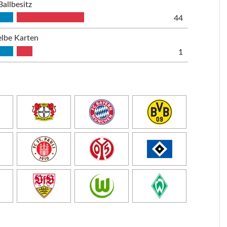
Ballbesitz
44
lbe Karten
1