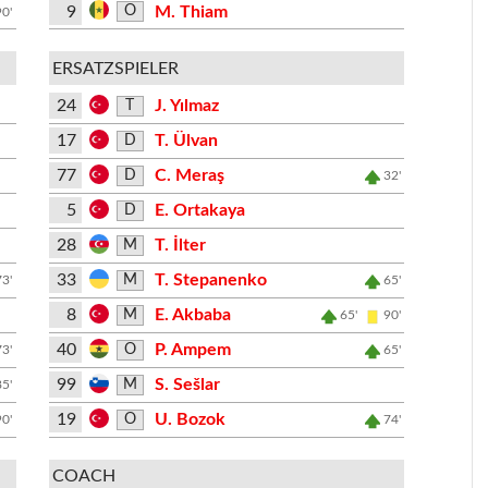
9
M. Thiam
O
90'
ERSATZSPIELER
24
J. Yılmaz
T
17
T. Ülvan
D
77
C. Meraş
D
32'
5
E. Ortakaya
D
28
T. İlter
M
33
T. Stepanenko
M
73'
65'
8
E. Akbaba
M
65'
90'
40
P. Ampem
O
73'
65'
99
S. Sešlar
M
85'
19
U. Bozok
O
90'
74'
COACH