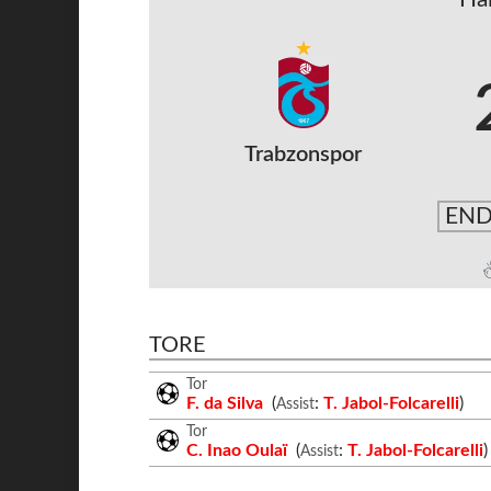
Trabzonspor
END
TORE
Tor
F. da Silva
(
:
T. Jabol-Folcarelli
)
Assist
Tor
C. Inao Oulaï
(
:
T. Jabol-Folcarelli
)
Assist