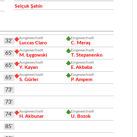
Selçuk Şahin
Ausgewechselt
Eingewechselt
32'
Luccas Claro
C. Meraş
Ausgewechselt
Eingewechselt
65'
M. Łęgowski
T. Stepanenko
Ausgewechselt
Eingewechselt
65'
Y. Kayan
E. Akbaba
Ausgewechselt
Eingewechselt
65'
S. Gürler
P. Ampem
73'
73'
Ausgewechselt
Eingewechselt
74'
H. Akbunar
U. Bozok
85'