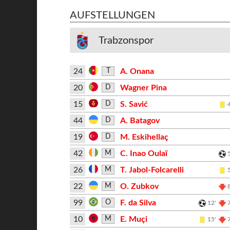
AUFSTELLUNGEN
Trabzonspor
24
A. Onana
T
20
Wagner Pina
D
15
S. Savić
D
44
A. Batagov
D
19
M. Eskihellaç
D
42
C. Inao Oulaï
M
26
T. Jabol-Folcarelli
M
22
O. Zubkov
M
99
F. da Silva
O
12'
10
E. Muçi
M
15'