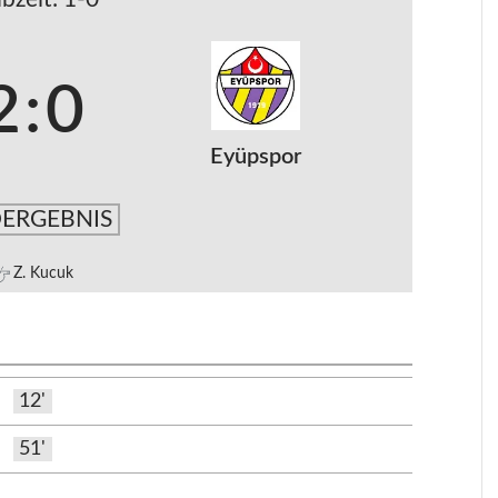
2
:
0
Eyüpspor
ERGEBNIS
Z. Kucuk
12'
51'