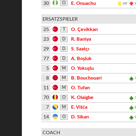
30
E. Onuachu
O
68'
ERSATZSPIELER
25
O. Çevikkan
T
23
R. Baniya
D
29
S. Saatçı
D
77
A. Boşluk
D
5
O. Yokuşlu
M
8
B. Bouchouari
M
11
O. Tufan
M
70
K. Olaigbe
O
7
E. Višća
M
14
D. Sikan
O
COACH