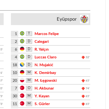
Eyüpspor
1
Marcos Felipe
T
2
Calegari
D
6
R. Yalçın
D
45'
4
Luccas Claro
D
32'
18
N. Mujakić
D
10
K. Demirbay
M
51'
20
M. Łęgowski
M
57'
65'
7
H. Akbunar
O
85'
74'
30
Y. Kayan
M
73'
65'
11
S. Gürler
M
73'
65'