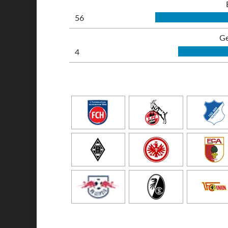
56
Ge
4