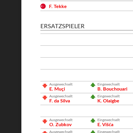
F. Tekke
ERSATZSPIELER
Ausgewechselt
Eingewechselt
E. Muçi
B. Bouchouari
Ausgewechselt
Eingewechselt
F. da Silva
K. Olaigbe
Ausgewechselt
Eingewechselt
O. Zubkov
E. Višća
Ausgewechselt
Eingewechselt