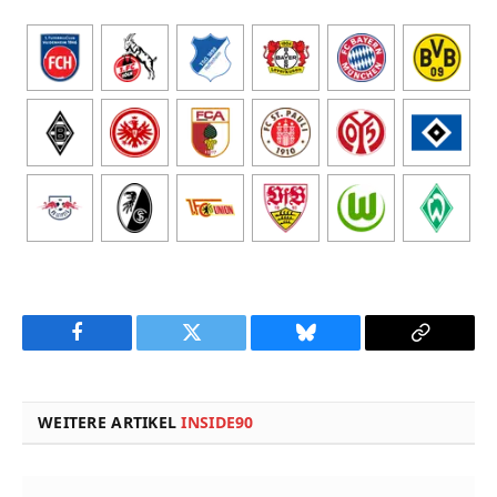
Facebook
Twitter
Bluesky
Copy
Link
WEITERE ARTIKEL
INSIDE90