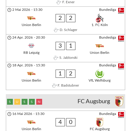
F. Exner
2 Mai 2026
-
15:30
Bundesliga
2
2
Union Berlin
1. FC Köln
D. Schlager
24 Apr. 2026
-
20:30
Bundesliga
3
1
RB Leipzig
Union Berlin
S. Jablonski
18 Apr. 2026
-
15:30
Bundesliga
1
2
Union Berlin
VfL Wolfsburg
F. Badstubner
FC Augsburg
S
U
S
S
N
16 Mai 2026
-
15:30
Bundesliga
4
0
Union Berlin
FC Augsburg