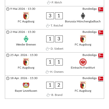
P. Ittrich
9 Mai 2026
-
15:30
Bundesliga
3
1
FC Augsburg
Borussia Mönchengladbach
T. Reichel
2 Mai 2026
-
15:30
Bundesliga
1
3
Werder Bremen
FC Augsburg
D. Siebert
25 Apr. 2026
-
15:30
Bundesliga
1
1
FC Augsburg
Eintracht Frankfurt
H. Osmers
18 Apr. 2026
-
15:30
Bundesliga
1
2
Bayer Leverkusen
FC Augsburg
B. Brand