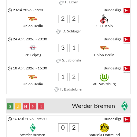
F. Exner
2 Mai 2026
-
15:30
Bundesliga
2
2
Union Berlin
1. FC Köln
D. Schlager
24 Apr. 2026
-
20:30
Bundesliga
3
1
RB Leipzig
Union Berlin
S. Jablonski
18 Apr. 2026
-
15:30
Bundesliga
1
2
Union Berlin
VfL Wolfsburg
F. Badstubner
Werder Bremen
S
U
N
N
N
16 Mai 2026
-
15:30
Bundesliga
0
2
Werder Bremen
Borussia Dortmund