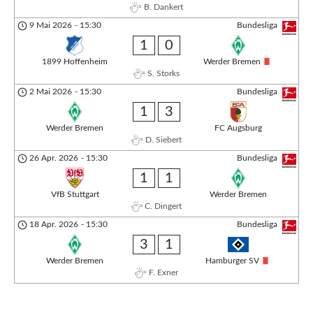
B. Dankert
9 Mai 2026
-
15:30
Bundesliga
1
0
1899 Hoffenheim
Werder Bremen
S. Storks
2 Mai 2026
-
15:30
Bundesliga
1
3
Werder Bremen
FC Augsburg
D. Siebert
26 Apr. 2026
-
15:30
Bundesliga
1
1
VfB Stuttgart
Werder Bremen
C. Dingert
18 Apr. 2026
-
15:30
Bundesliga
3
1
Werder Bremen
Hamburger SV
F. Exner