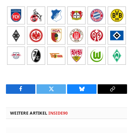
Facebook
Twitter
Bluesky
Copy
Link
WEITERE ARTIKEL
INSIDE90