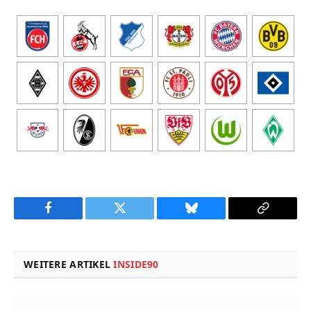
Facebook
Twitter
Bluesky
Copy
Link
WEITERE ARTIKEL
INSIDE90