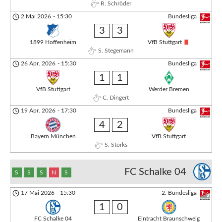
R. Schröder
2 Mai 2026
-
15:30
Bundesliga
3
3
1899 Hoffenheim
VfB Stuttgart
S. Stegemann
26 Apr. 2026
-
15:30
Bundesliga
1
1
VfB Stuttgart
Werder Bremen
C. Dingert
19 Apr. 2026
-
17:30
Bundesliga
4
2
Bayern München
VfB Stuttgart
S. Storks
FC Schalke 04
S
S
S
N
S
17 Mai 2026
-
15:30
2. Bundesliga
1
0
FC Schalke 04
Eintracht Braunschweig