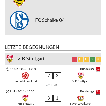
FC Schalke 04
LETZTE BEGEGNUNGEN
VfB Stuttgart
N
U
U
S
U
16 Mai 2026
-
15:30
Bundesliga
2
2
Eintracht Frankfurt
VfB Stuttgart
T. Welz
9 Mai 2026
-
15:30
Bundesliga
3
1
VfB Stuttgart
Bayer Leverkusen