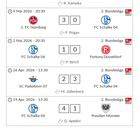
R. Kampka
9 Mai 2026
-
20:30
2. Bundesliga
3
0
1. FC Nürnberg
FC Schalke 04
F. Prigan
2 Mai 2026
-
20:30
2. Bundesliga
1
0
FC Schalke 04
Fortuna Düsseldorf
P. Ittrich
26 Apr. 2026
-
13:30
2. Bundesliga
2
3
SC Paderborn 07
FC Schalke 04
M. Jollenbeck
19 Apr. 2026
-
13:30
2. Bundesliga
4
1
FC Schalke 04
Preußen Münster
D. Aytekin