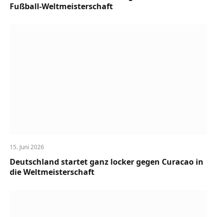
Fußball-Weltmeisterschaft
15. Juni 2026
Deutschland startet ganz locker gegen Curacao in
die Weltmeisterschaft