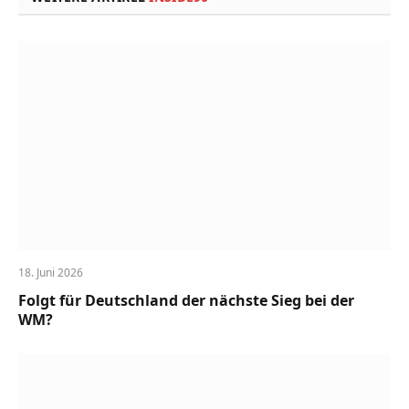
18. Juni 2026
Folgt für Deutschland der nächste Sieg bei der
WM?