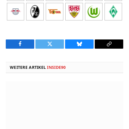
Facebook
Twitter
Bluesky
Copy
Link
WEITERE ARTIKEL
INSIDE90