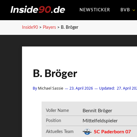
NEWSTICKER
BVB
Inside90
>
Players
>
B. Bröger
B. Bröger
By
Michael Sassie
23. April 2026
Updated:
27. April 20
Bennit Bröger
Voller Name
Mittelfeldspieler
Position
SC Paderborn 07
Aktuelles Team