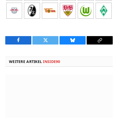
Facebook
Twitter
Bluesky
Copy
Link
WEITERE ARTIKEL
INSIDE90