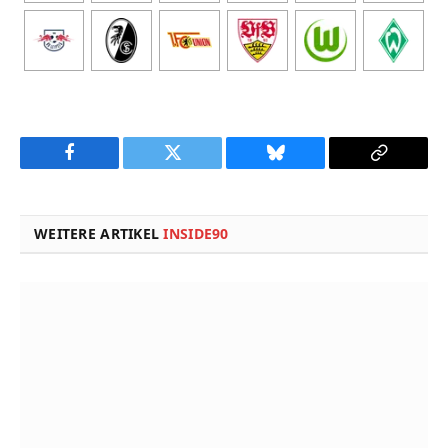
Facebook
Twitter
Bluesky
Copy
Link
WEITERE ARTIKEL
INSIDE90