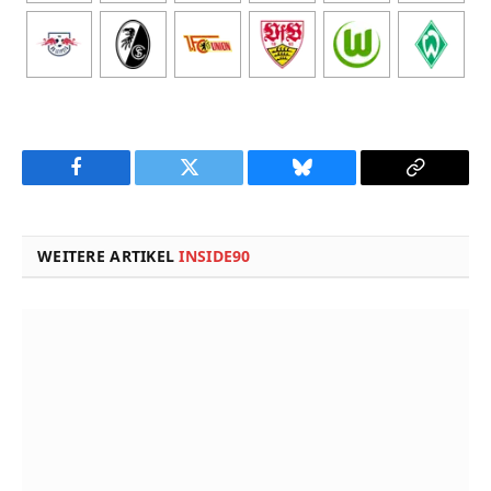
Facebook
Twitter
Bluesky
Copy
Link
WEITERE ARTIKEL
INSIDE90