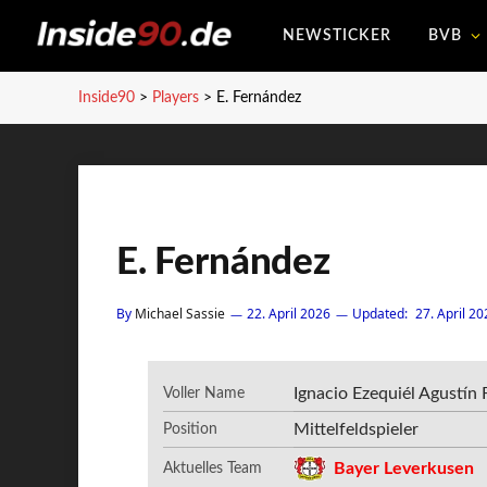
NEWSTICKER
BVB
Inside90
>
Players
>
E. Fernández
E. Fernández
By
Michael Sassie
22. April 2026
Updated:
27. April 20
Ignacio Ezequiél Agustín
Voller Name
Mittelfeldspieler
Position
Bayer Leverkusen
Aktuelles Team