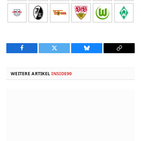
Facebook
Twitter
Bluesky
Copy
Link
WEITERE ARTIKEL
INSIDE90