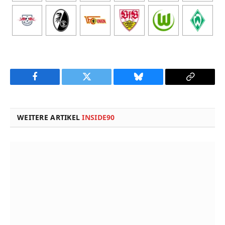
Facebook
Twitter
Bluesky
Copy
Link
WEITERE ARTIKEL
INSIDE90