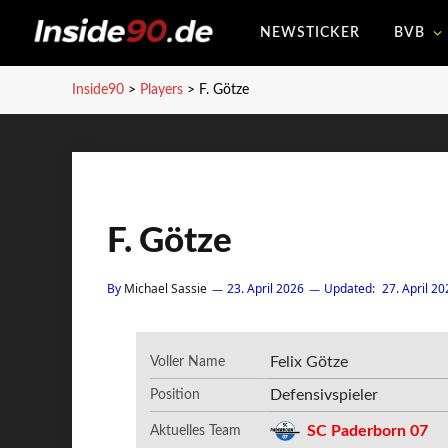
NEWSTICKER
BVB
Inside90
>
Players
>
F. Götze
F. Götze
By
Michael Sassie
23. April 2026
Updated:
27. April 20
Felix Götze
Voller Name
Defensivspieler
Position
SC Paderborn 07
Aktuelles Team