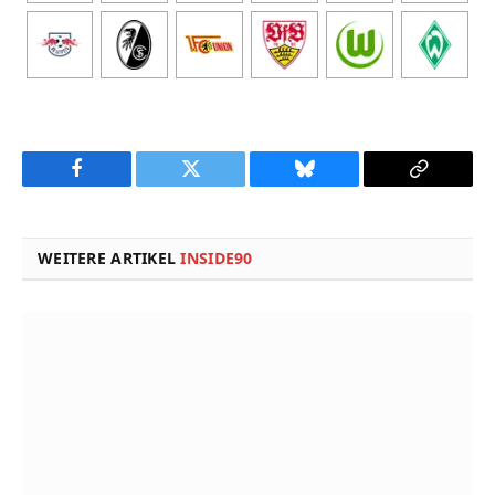
Facebook
Twitter
Bluesky
Copy
Link
WEITERE ARTIKEL
INSIDE90