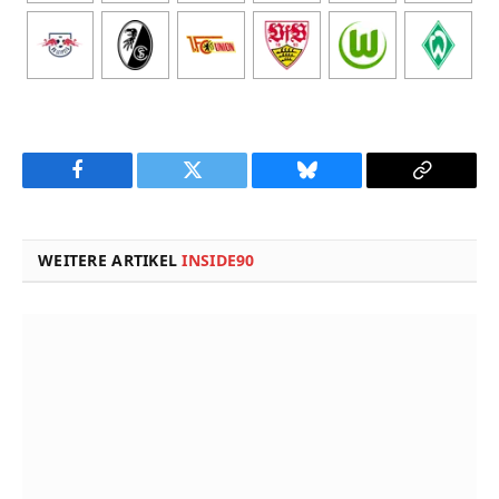
Facebook
Twitter
Bluesky
Copy
Link
WEITERE ARTIKEL
INSIDE90