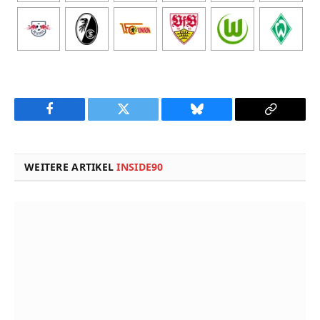
Facebook
Twitter
Bluesky
Copy
Link
WEITERE ARTIKEL
INSIDE90