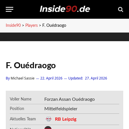
Inside90
>
Players
>
F. Ouédraogo
F. Ouédraogo
By
Michael Sassie
22. April 2026
Updated:
27. April 2026
Forzan Assan Ouédraogo
Voller Name
Mittelfeldspieler
Position
RB Leipzig
Aktuelles Team