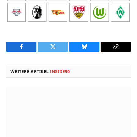
Facebook
Twitter
Bluesky
Copy
Link
WEITERE ARTIKEL
INSIDE90