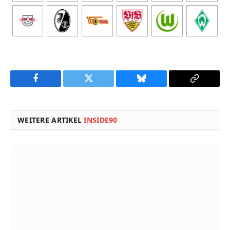
Facebook
Twitter
Bluesky
Copy
Link
WEITERE ARTIKEL
INSIDE90