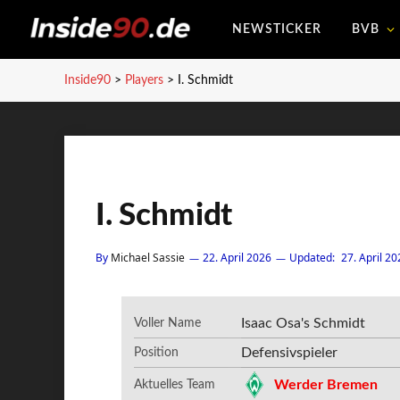
NEWSTICKER
BVB
Inside90
>
Players
>
I. Schmidt
I. Schmidt
By
Michael Sassie
22. April 2026
Updated:
27. April 20
Isaac Osa's Schmidt
Voller Name
Defensivspieler
Position
Werder Bremen
Aktuelles Team