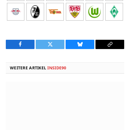
Facebook
Twitter
Bluesky
Copy
Link
WEITERE ARTIKEL
INSIDE90