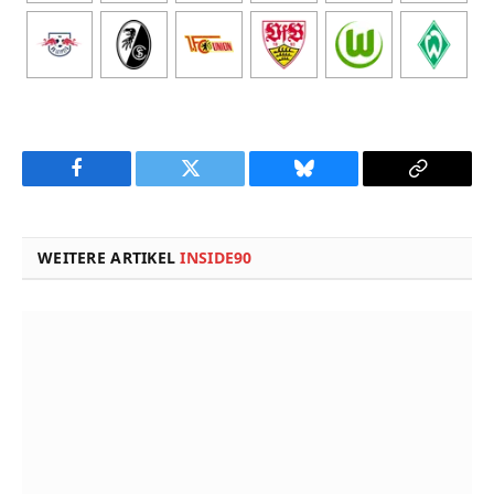
Facebook
Twitter
Bluesky
Copy
Link
WEITERE ARTIKEL
INSIDE90