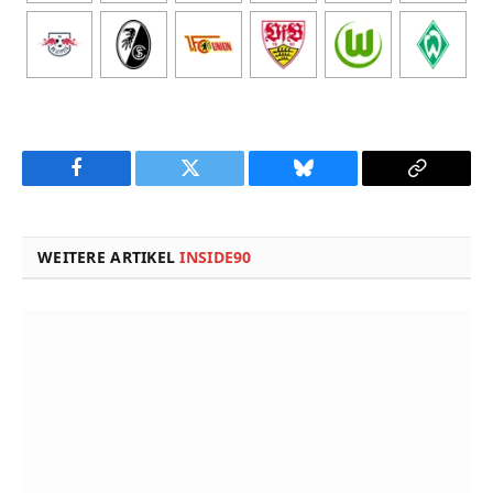
Facebook
Twitter
Bluesky
Copy
Link
WEITERE ARTIKEL
INSIDE90