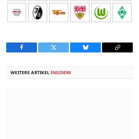
Facebook
Twitter
Bluesky
Copy
Link
WEITERE ARTIKEL
INSIDE90