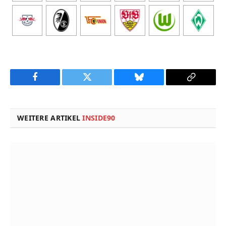
Facebook
Twitter
Bluesky
Copy
Link
WEITERE ARTIKEL
INSIDE90