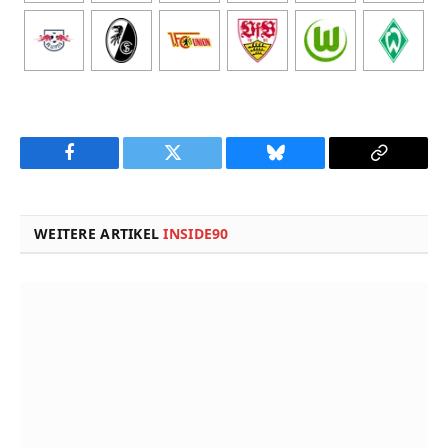
Facebook
Twitter
Bluesky
Copy
Link
WEITERE ARTIKEL
INSIDE90