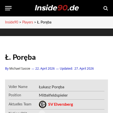
Inside90
>
Players
>
Ł. Poręba
Ł. Poręba
By
Michael Sassie
22. April 2026
Updated:
27. April 2026
Łukasz Poręba
Voller Name
Mittelfeldspieler
Position
SV Elversberg
Aktuelles Team