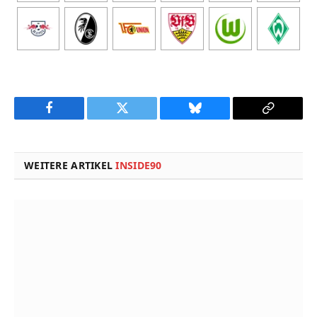
Facebook
Twitter
Bluesky
Copy
Link
WEITERE ARTIKEL
INSIDE90