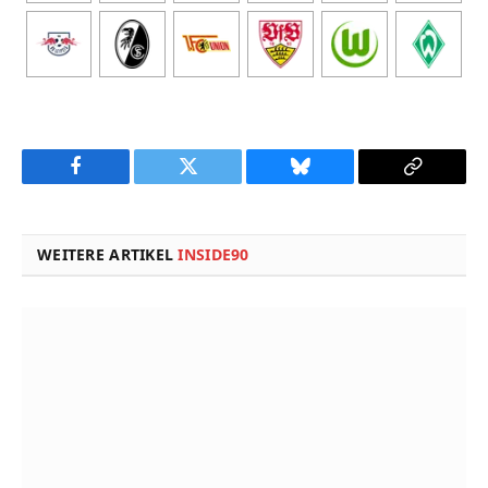
Facebook
Twitter
Bluesky
Copy
Link
WEITERE ARTIKEL
INSIDE90