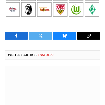
Facebook
Twitter
Bluesky
Copy
Link
WEITERE ARTIKEL
INSIDE90