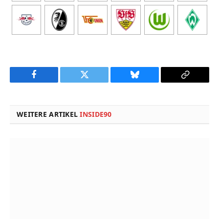
Facebook
Twitter
Bluesky
Copy
Link
WEITERE ARTIKEL
INSIDE90