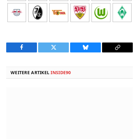
Facebook
Twitter
Bluesky
Copy
Link
WEITERE ARTIKEL
INSIDE90