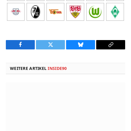
Facebook
Twitter
Bluesky
Copy
Link
WEITERE ARTIKEL
INSIDE90