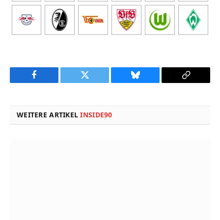
Facebook
Twitter
Bluesky
Copy
Link
WEITERE ARTIKEL
INSIDE90