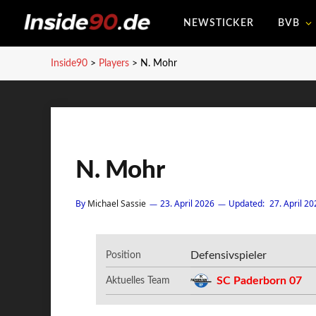
NEWSTICKER
BVB
Inside90
>
Players
>
N. Mohr
N. Mohr
By
Michael Sassie
23. April 2026
Updated:
27. April 20
Defensivspieler
Position
SC Paderborn 07
Aktuelles Team