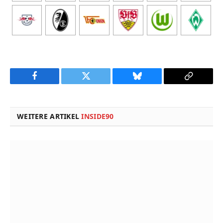
Facebook
Twitter
Bluesky
Copy
Link
WEITERE ARTIKEL
INSIDE90