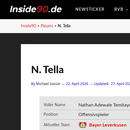
NEWSTICKER
BVB
Inside90
>
Players
>
N. Tella
N. Tella
By
Michael Sassie
22. April 2026
Updated:
27. April 20
Nathan Adewale Temitayo
Voller Name
Offensivspieler
Position
Bayer Leverkusen
Aktuelles Team