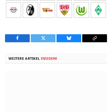
Facebook
Twitter
Bluesky
Copy
Link
WEITERE ARTIKEL
INSIDE90