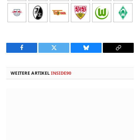
Facebook
Twitter
Bluesky
Copy
Link
WEITERE ARTIKEL
INSIDE90