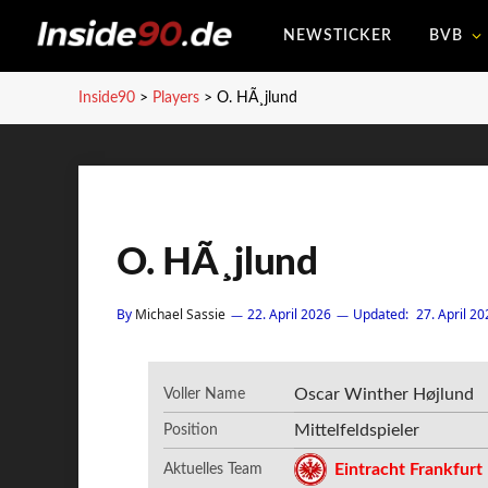
NEWSTICKER
BVB
Inside90
>
Players
>
O. HÃ¸jlund
O. HÃ¸jlund
By
Michael Sassie
22. April 2026
Updated:
27. April 20
Oscar Winther Højlund
Voller Name
Mittelfeldspieler
Position
Eintracht Frankfurt
Aktuelles Team