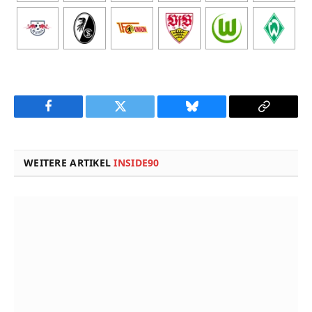
Facebook
Twitter
Bluesky
Copy
Link
WEITERE ARTIKEL
INSIDE90