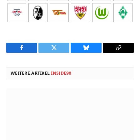
Facebook
Twitter
Bluesky
Copy
Link
WEITERE ARTIKEL
INSIDE90