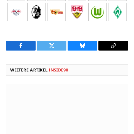
Facebook
Twitter
Bluesky
Copy
Link
WEITERE ARTIKEL
INSIDE90