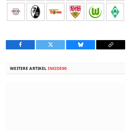
Facebook
Twitter
Bluesky
Copy
Link
WEITERE ARTIKEL
INSIDE90