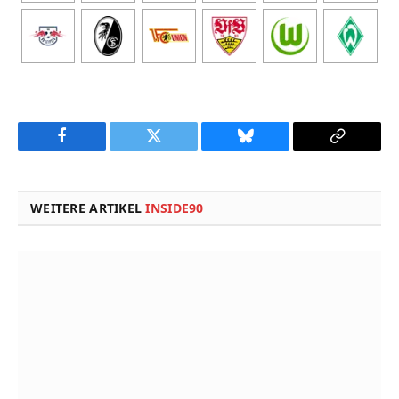
Facebook
Twitter
Bluesky
Copy
Link
WEITERE ARTIKEL
INSIDE90