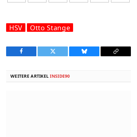
HSV
Otto Stange
Facebook
Twitter
Bluesky
Copy
Link
WEITERE ARTIKEL
INSIDE90