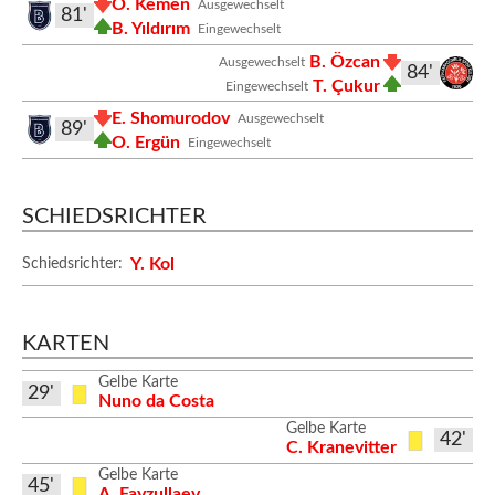
O. Kemen
Ausgewechselt
81'
B. Yıldırım
Eingewechselt
B. Özcan
Ausgewechselt
84'
T. Çukur
Eingewechselt
E. Shomurodov
Ausgewechselt
89'
O. Ergün
Eingewechselt
SCHIEDSRICHTER
Y. Kol
Schiedsrichter:
KARTEN
Gelbe Karte
29'
Nuno da Costa
Gelbe Karte
42'
C. Kranevitter
Gelbe Karte
45'
A. Fayzullaev