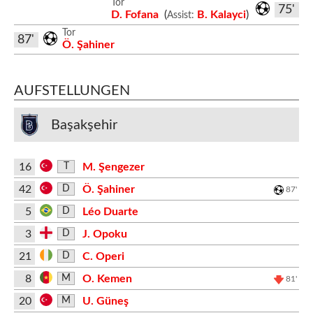
Tor
75'
D. Fofana
(
B. Kalayci
)
Assist:
Tor
87'
Ö. Şahiner
AUFSTELLUNGEN
Başakşehir
16
M. Şengezer
T
42
Ö. Şahiner
D
87'
5
Léo Duarte
D
3
J. Opoku
D
21
C. Operi
D
8
O. Kemen
M
81'
20
U. Güneş
M