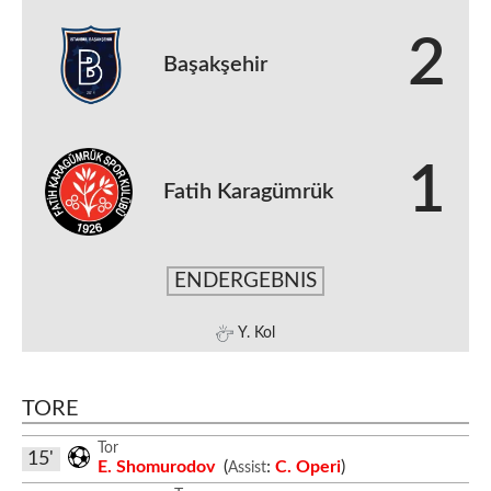
2
Başakşehir
1
Fatih Karagümrük
ENDERGEBNIS
Y. Kol
TORE
Tor
15'
E. Shomurodov
(
:
C. Operi
)
Assist