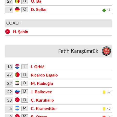
27
O. Ba
D
9
D. Selke
O
46'
COACH
N. Şahin
Fatih Karagümrük
13
I. Grbić
T
47
Ricardo Esgaio
D
32
M. Kadıoğlu
D
29
J. Balkovec
D
89'
33
Ç. Kurukalıp
D
5
C. Kranevitter
M
42'
8
B. Özcan
M
84'