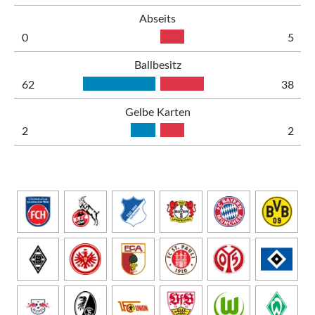
Abseits
0
5
Ballbesitz
62
38
Gelbe Karten
2
2