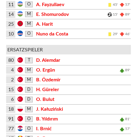
11
A. Fayzullaev
O
45'
57'
14
E. Shomurodov
M
15'
89'
25
A. Harit
M
10
Nuno da Costa
O
29'
46'
ERSATZSPIELER
80
D. Alemdar
T
4
O. Ergün
M
89'
2
B. Özdemir
M
15
H. Güreler
D
6
O. Bulut
D
18
J. Kałuziński
M
91
B. Yıldırım
O
81'
77
I. Brnić
O
57'