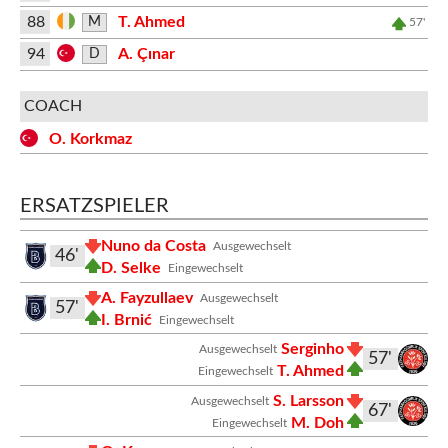
88
T. Ahmed
M
57'
94
A. Çınar
D
COACH
O. Korkmaz
ERSATZSPIELER
Nuno da Costa
Ausgewechselt
46'
D. Selke
Eingewechselt
A. Fayzullaev
Ausgewechselt
57'
I. Brnić
Eingewechselt
Serginho
Ausgewechselt
57'
T. Ahmed
Eingewechselt
S. Larsson
Ausgewechselt
67'
M. Doh
Eingewechselt