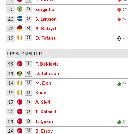
70
Serginho
O
57'
23
S. Larsson
O
67'
72
B. Kalayci
M
19
D. Fofana
O
75'
ERSATZSPIELER
99
F. Bekleviç
T
11
D. Johnson
M
14
M. Doh
M
67'
15
Kone
O
17
A. Sivri
O
20
T. Kalpaklı
O
21
T. Çukur
O
84'
24
B. Ersoy
M